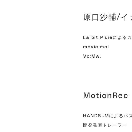
原口沙輔/イガク
La bit Pluieによ
movie:mol
Vo:Mw.
MotionR
HANDSUMによるパズ
開発発表トレーラー