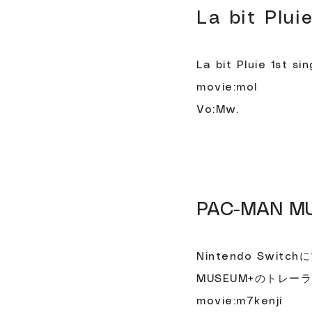
La bit Plui
La bit Pluie 1st s
movie:mol
Vo:Mw.
PAC-MAN MUS
Nintendo Swit
MUSEUM+のトレー
movie:m7kenji