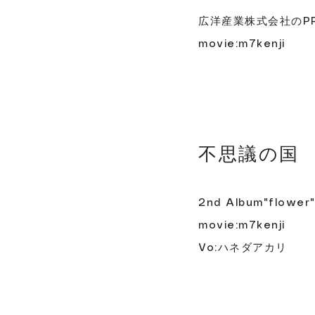
広洋産業株式会社のP
movie:m7kenji
​不思議の国 M
2nd Album"flo
movie:m7kenji
Vo:ハネダアカリ