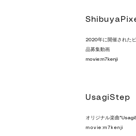
ShibuyaPix
2020年に開催され
品募集動画
movie:m7kenji
​UsagiStep
オリジナル楽曲"UsagiS
movie:m7kenji