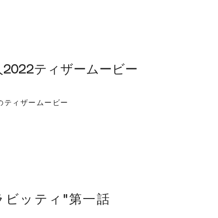
人2022ティザームービー
2のティザームービー
! ラビッティ"第一話