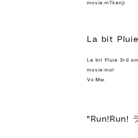
movie:m7kenji
La bit Plui
La bit Pluie 3rd s
movie:mol
Vo:Mw.
"Run!Run